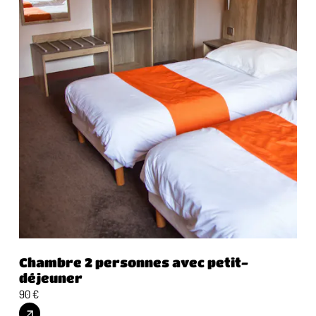
Chambre 2 personnes avec petit-
Ch
déjeuner
dé
90 €
120 