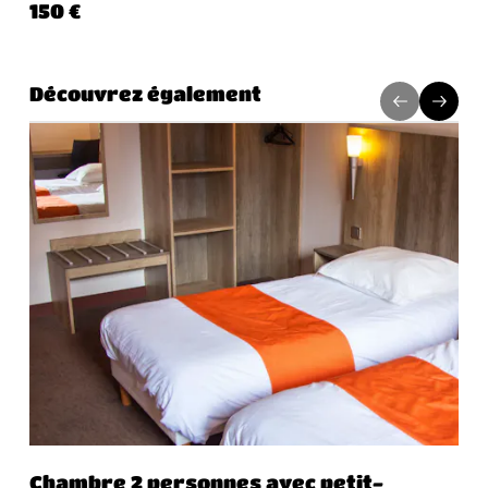
150 €
Découvrez également
Chambre 2 personnes avec petit-
Ch