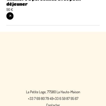
déjeuner
dé
90 €
120 
La Petite Loge, 77580 La Haute-Maison
+33 7 69 80 79 49
+33 6 59 87 95 67
Contacter