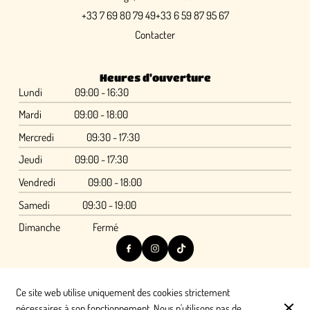
+33 7 69 80 79 49
+33 6 59 87 95 67
Contacter
Heures d'ouverture
Lundi
09:00 - 16:30
Mardi
09:00 - 18:00
Mercredi
09:30 - 17:30
Jeudi
09:00 - 17:30
Vendredi
09:00 - 18:00
Samedi
09:30 - 19:00
Dimanche
Fermé
Ce site web utilise uniquement des cookies strictement
© Ferme de la Petite Loge - Domaine de réception, séminaire et
nécessaires à son fonctionnement. Nous n'utilisons pas de
traiteur 77 2026